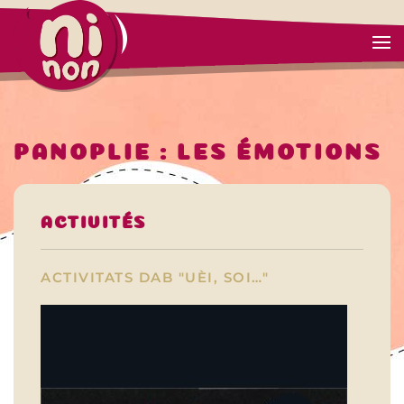
PANOPLIE : LES ÉMOTIONS
ACTIVITÉS
ACTIVITATS DAB "UÈI, SOI…"