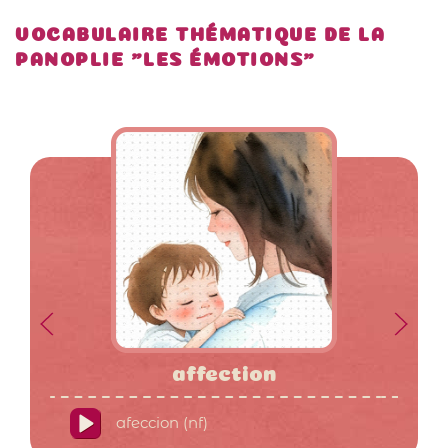
VOCABULAIRE THÉMATIQUE DE LA
PANOPLIE "LES ÉMOTIONS"
affection
afeccion (nf)