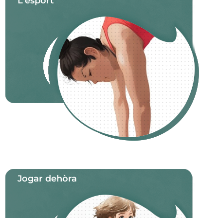
L'espòrt
Jogar dehòra