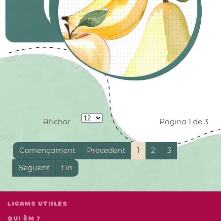
Afichar
Pagina 1 de 3
Començament
Precedent
1
2
3
Seguent
Fin
LIGAMS UTIILES
QUI ÈM ?