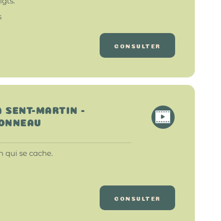
gts.
s
CONSULTER
A SENT-MARTIN -
BONNEAU
 qui se cache.
CONSULTER