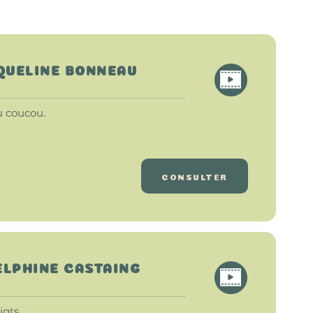
QUELINE BONNEAU
u coucou.
CONSULTER
DELPHINE CASTAING
gts.