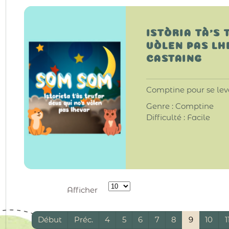
ISTÒRIA TÀ'S 
VÒLEN PAS LH
CASTAING
Comptine pour se leve
Genre : Comptine
Difficulté : Facile
Afficher
Début
Préc.
4
5
6
7
8
9
10
1