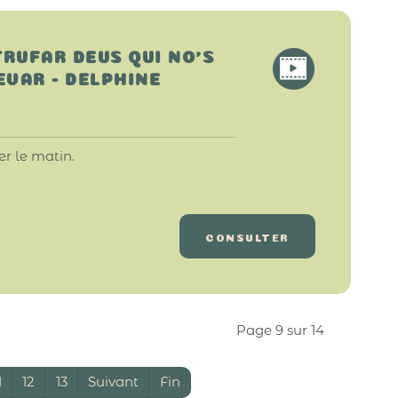
TRUFAR DEUS QUI NO'S
EVAR - DELPHINE
r le matin.
CONSULTER
Page 9 sur 14
1
12
13
Suivant
Fin