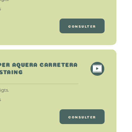
s
CONSULTER
: PER AQUERA CARRETERA
ASTAING
gts.
s
CONSULTER