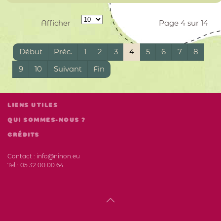
Afficher
Page 4 sur 14
Début
Préc.
1
2
3
4
5
6
7
8
9
10
Suivant
Fin
LIENS UTILES
QUI SOMMES-NOUS ?
CRÉDITS
Contact :
info@ninon.eu
Tel.:
05 32 00 00 64