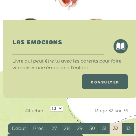
LAS EMOCIONS
Livre qui peut être lu avec les parents pour faire
verbaliser une émotion à l'enfant.
CONSULTER
Afficher
Page 32 sur 36
Début
Préc.
27
28
29
30
31
32
33