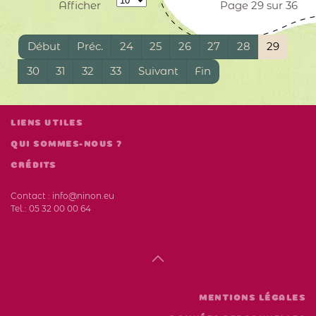
Afficher
Page 29 sur 36
Début
Préc.
24
25
26
27
28
29
30
31
32
33
Suivant
Fin
LIENS UTILES
QUI SOMMES-NOUS ?
CRÉDITS
Contact :
info@ninon.eu
Tel.:
05 32 00 00 64
MENTIONS LÉGALES