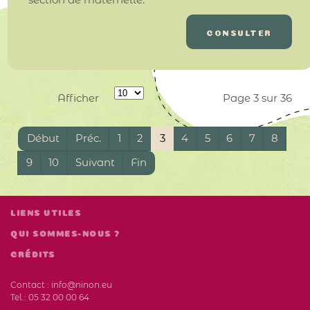
CONSULTER
Afficher
Page 3 sur 36
Début
Préc.
1
2
3
4
5
6
7
8
9
10
Suivant
Fin
LIENS UTILES
QUI SOMMES-NOUS ?
CRÉDITS
Contact :
info@ninon.eu
Tel.:
05 32 00 00 64