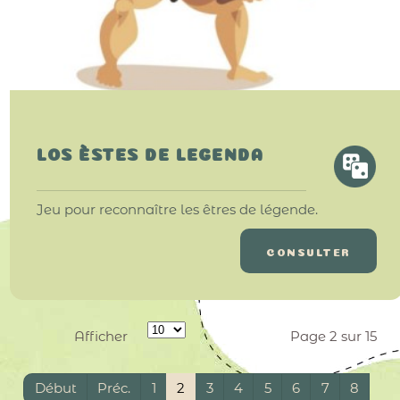
LOS ÈSTES DE LEGENDA
Jeu pour reconnaître les êtres de légende.
CONSULTER
Afficher
Page 2 sur 15
Début
Préc.
1
2
3
4
5
6
7
8